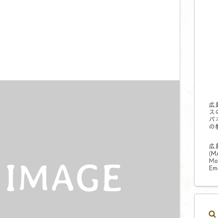
広
ス
パ
の
広
(
M
Mo
Ema