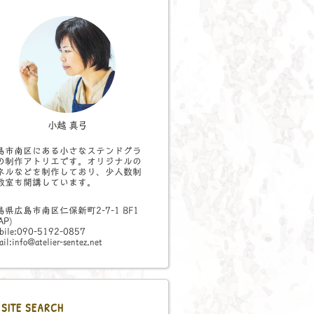
小越 真弓
島市南区にある小さなステンドグラ
の制作アトリエです。オリジナルの
ネルなどを制作しており、少人数制
教室も開講しています。
島県広島市南区仁保新町2-7-1 BF1
AP
)
bile:090-5192-0857
il:info@atelier-sentez.net
SITE SEARCH