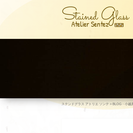
S
G
tained
lass
Atelier Sentez
ステンドグラス アトリエ ソンテ
>
BLOG - 小