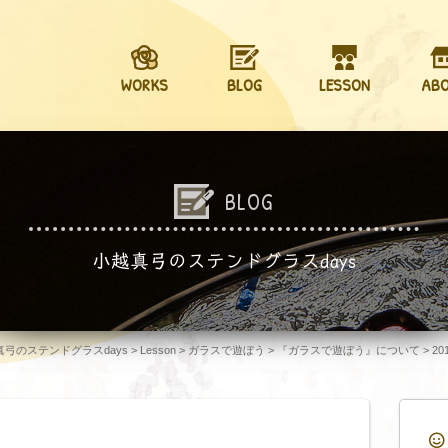
WORKS
BLOG
LESSON
AB
BLOG
小越真弓のステンドグラスdays
越真弓のステンドグラスdays
>
Lesson
>
ガラスで遊ぼう
>
『ガラスで遊ぼう』について
>
20