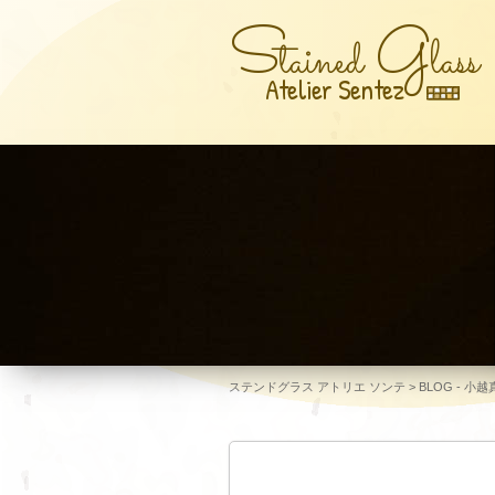
S
G
tained
lass
Atelier Sentez
ステンドグラス アトリエ ソンテ
>
BLOG - 小