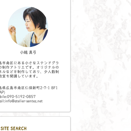
小越 真弓
島市南区にある小さなステンドグラ
の制作アトリエです。オリジナルの
ネルなどを制作しており、少人数制
教室も開講しています。
島県広島市南区仁保新町2-7-1 BF1
AP
)
bile:090-5192-0857
il:info@atelier-sentez.net
SITE SEARCH