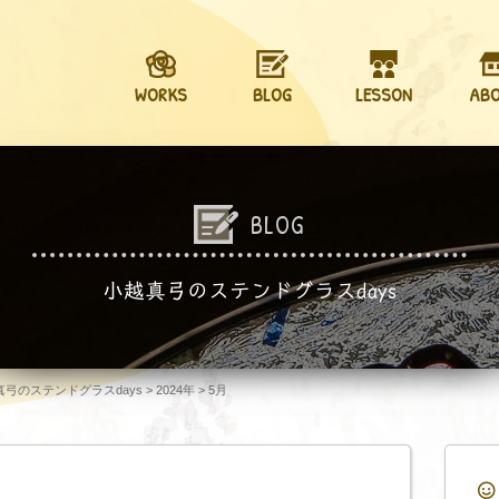
WORKS
BLOG
LESSON
AB
BLOG
小越真弓のステンドグラスdays
越真弓のステンドグラスdays
>
2024年
>
5月