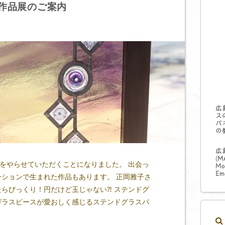
作品展のご案内
広
ス
パ
の
広
(
M
展をやらせていただくことになりました。 出会っ
Mo
Ema
ションで生まれた作品もあります。 正岡雅子さ
らびっくり！円だけど玉じゃない⁈ ステンドグ
ガラスピースが愛おしく感じるステンドグラスパ