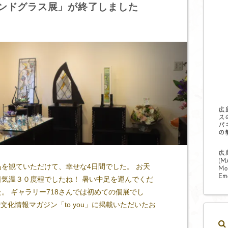
ンドグラス展」が終了しました
広
ス
パ
の
広
(
M
を観ていただけて、幸せな4日間でした。 お天
Mo
Ema
気温３０度程でしたね！ 暑い中足を運んでくだ
。 ギャラリー718さんでは初めての個展でし
文化情報マガジン「to you」に掲載いただいたお