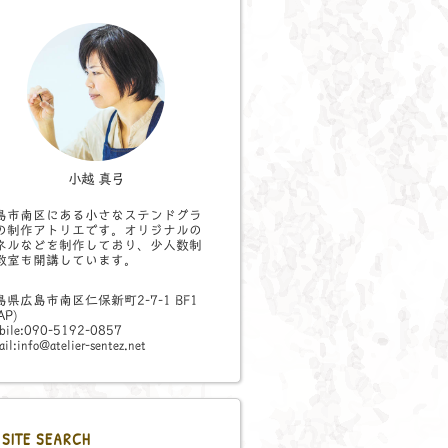
小越 真弓
島市南区にある小さなステンドグラ
の制作アトリエです。オリジナルの
ネルなどを制作しており、少人数制
教室も開講しています。
島県広島市南区仁保新町2-7-1 BF1
AP
)
bile:090-5192-0857
il:info@atelier-sentez.net
SITE SEARCH