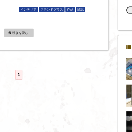
インテリア
ステンドグラス
作品
雑記
続きを読む
1