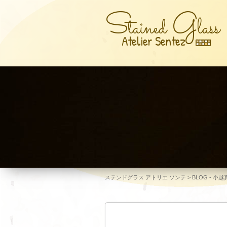
S
G
tained
lass
Atelier Sentez
ステンドグラス アトリエ ソンテ
>
BLOG - 小