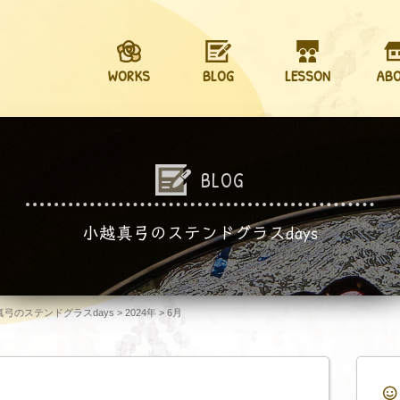
WORKS
BLOG
LESSON
AB
BLOG
小越真弓のステンドグラスdays
越真弓のステンドグラスdays
>
2024年
>
6月