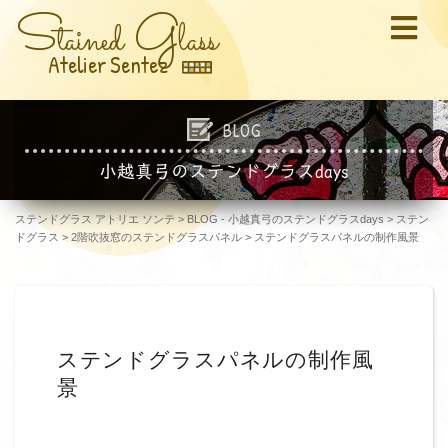
S
G
tained
lass
Atelier Sentez
BLOG
小越真弓のステンドグラスdays
ステンドグラス アトリエ ソンテ
>
BLOG - 小越真弓のステンドグラスdays
>
ステン
ドグラス
>
2階吹抜窓のステンドグラスパネル
>
ステンドグラスパネルの制作風景
ステンドグラスパネルの制作風
景