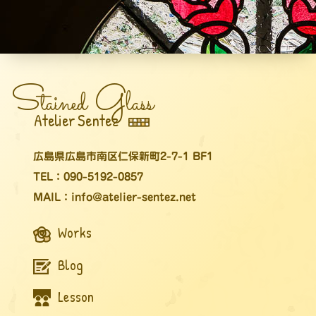
S
G
tained
lass
Atelier Sentez
広島県広島市南区仁保新町2-7-1 BF1
TEL：090-5192-0857
MAIL：info@atelier-sentez.net
Works
Blog
Lesson