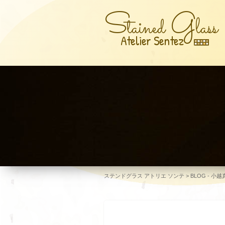
S
G
tained
lass
Atelier Sentez
ステンドグラス アトリエ ソンテ
>
BLOG - 小