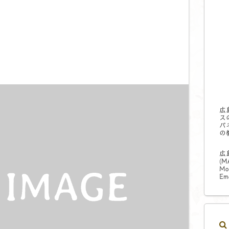
ト
広
ス
パ
の
広
(
M
Mo
Ema