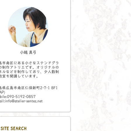
小越 真弓
島市南区にある小さなステンドグラ
の制作アトリエです。オリジナルの
ネルなどを制作しており、少人数制
教室も開講しています。
島県広島市南区仁保新町2-7-1 BF1
AP
)
bile:090-5192-0857
il:info@atelier-sentez.net
SITE SEARCH