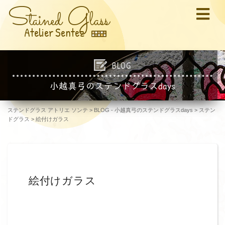
S
G
tained
lass
Atelier Sentez
BLOG
小越真弓のステンドグラスdays
ステンドグラス アトリエ ソンテ
>
BLOG - 小越真弓のステンドグラスdays
>
ステン
ドグラス
>
絵付けガラス
絵付けガラス