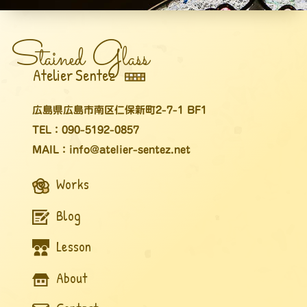
S
G
tained
lass
Atelier Sentez
広島県広島市南区仁保新町2-7-1 BF1
TEL：090-5192-0857
MAIL：info@atelier-sentez.net
Works
Blog
Lesson
About