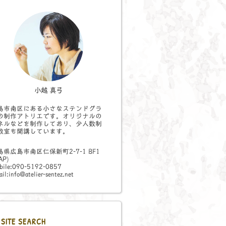
小越 真弓
島市南区にある小さなステンドグラ
の制作アトリエです。オリジナルの
ネルなどを制作しており、少人数制
教室も開講しています。
島県広島市南区仁保新町2-7-1 BF1
AP
)
bile:090-5192-0857
il:info@atelier-sentez.net
SITE SEARCH