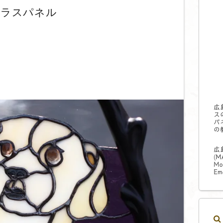
グラスパネル
広
ス
パ
の
広
(
M
Mo
Ema