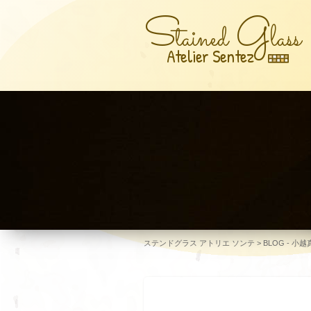
S
G
tained
lass
Atelier Sentez
ステンドグラス アトリエ ソンテ
>
BLOG - 小