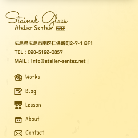
S
G
tained
lass
Atelier Sentez
広島県広島市南区仁保新町2-7-1 BF1
TEL：090-5192-0857
MAIL：info@atelier-sentez.net
Works
Blog
Lesson
About
Contact