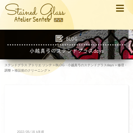
S
G
tained
lass
Atelier Sentez
BLOG
小越真弓のステンドグラスdays
ステンドグラス アトリエ ソンテ
>
BLOG - 小越真弓のステンドグラスdays
>
修理・
調整
>
移設前のクリーニング
>
2022/05/18 4年前