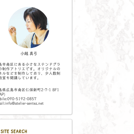
小越 真弓
島市南区にある小さなステンドグラ
の制作アトリエです。オリジナルの
ネルなどを制作しており、少人数制
教室も開講しています。
島県広島市南区仁保新町2-7-1 BF1
AP
)
bile:090-5192-0857
il:info@atelier-sentez.net
SITE SEARCH