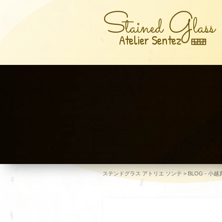
S
G
tained
lass
Atelier Sentez
ステンドグラス アトリエ ソンテ
>
BLOG - 小