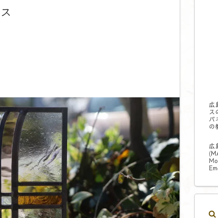
ラス
広
ス
パ
の
広
(
M
Mo
Ema