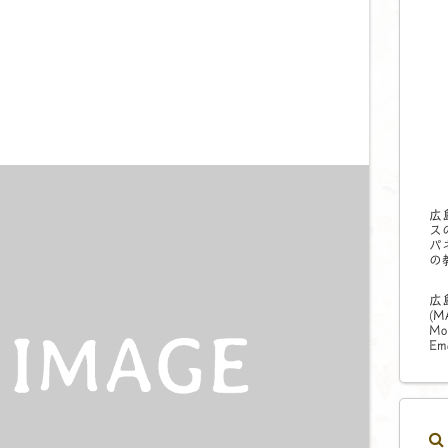
広
ス
パ
の
広
(
M
Mo
Ema