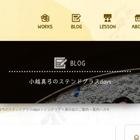
WORKS
BLOG
LESSON
AB
BLOG
小越真弓のステンドグラスdays
越真弓のステンドグラスdays
>
インテリア
>
展示会のご案内
>
案内ハガキ