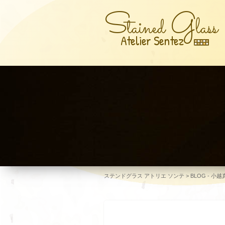
S
G
tained
lass
Atelier Sentez
ステンドグラス アトリエ ソンテ
>
BLOG - 小