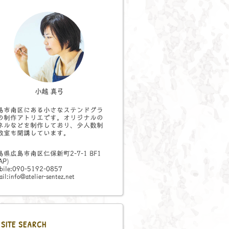
小越 真弓
島市南区にある小さなステンドグラ
の制作アトリエです。オリジナルの
ネルなどを制作しており、少人数制
教室も開講しています。
島県広島市南区仁保新町2-7-1 BF1
AP
)
bile:090-5192-0857
il:info@atelier-sentez.net
SITE SEARCH