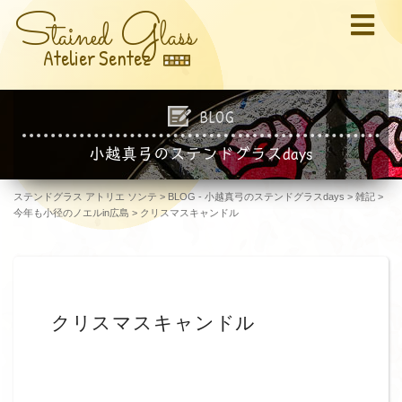
S
G
tained
lass
Atelier Sentez
BLOG
小越真弓のステンドグラスdays
ステンドグラス アトリエ ソンテ
>
BLOG - 小越真弓のステンドグラスdays
>
雑記
>
今年も小径のノエルin広島
>
クリスマスキャンドル
クリスマスキャンドル