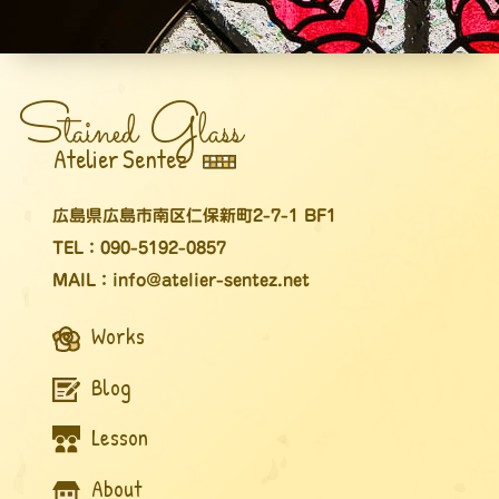
S
G
tained
lass
Atelier Sentez
広島県広島市南区仁保新町2-7-1 BF1
TEL：090-5192-0857
MAIL：info@atelier-sentez.net
Works
Blog
Lesson
About