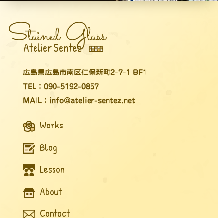
S
G
tained
lass
Atelier Sentez
広島県広島市南区仁保新町2-7-1 BF1
TEL：090-5192-0857
MAIL：info@atelier-sentez.net
Works
Blog
Lesson
About
Contact