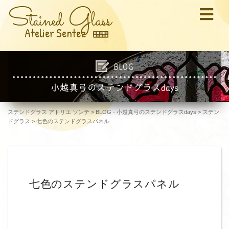
S
G
tained
lass
Atelier Sentez
BLOG
小越真弓のステンドグラスdays
ステンドグラス アトリエ ソンテ
>
BLOG - 小越真弓のステンドグラスdays
>
ステン
ドグラス
>
七色のステンドグラスパネル
七色のステンドグラスパネル