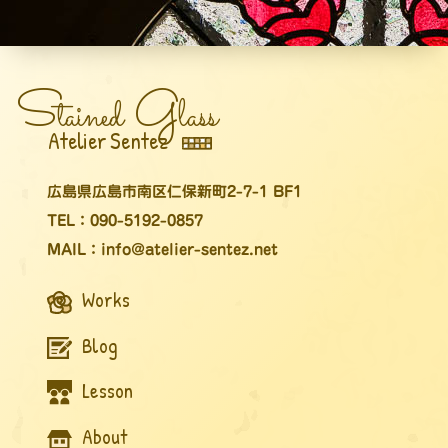
S
G
tained
lass
Atelier Sentez
広島県広島市南区仁保新町2-7-1 BF1
TEL：090-5192-0857
MAIL：info@atelier-sentez.net
Works
Blog
Lesson
About