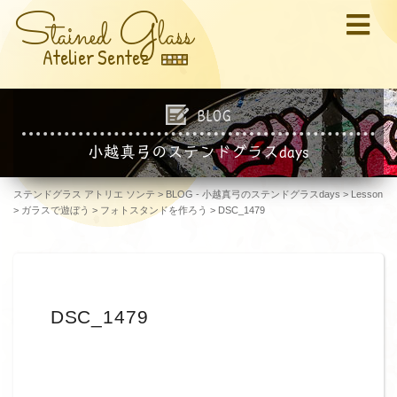
S
G
tained
lass
Atelier Sentez
BLOG
小越真弓のステンドグラスdays
ステンドグラス アトリエ ソンテ
>
BLOG - 小越真弓のステンドグラスdays
>
Lesson
>
ガラスで遊ぼう
>
フォトスタンドを作ろう
>
DSC_1479
DSC_1479