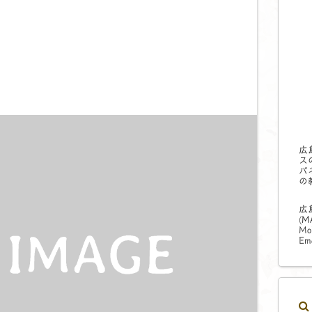
広
ス
パ
の
広
(
M
Mo
Ema