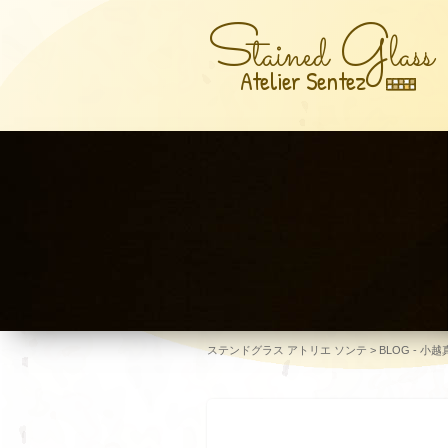
S
G
tained
lass
Atelier Sentez
ステンドグラス アトリエ ソンテ
>
BLOG - 小