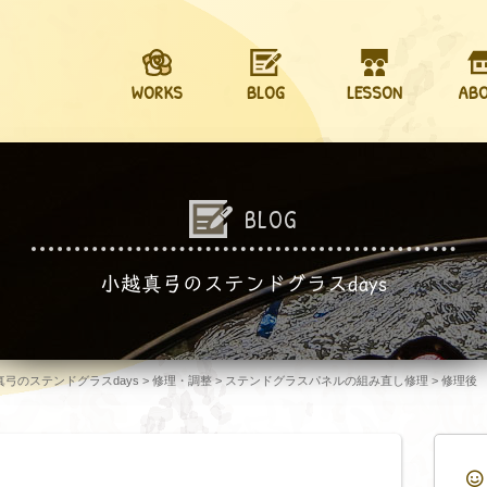
WORKS
BLOG
LESSON
AB
BLOG
小越真弓のステンドグラスdays
越真弓のステンドグラスdays
>
修理・調整
>
ステンドグラスパネルの組み直し修理
>
修理後