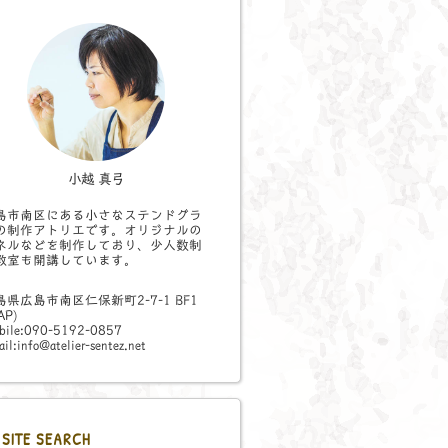
小越 真弓
島市南区にある小さなステンドグラ
の制作アトリエです。オリジナルの
ネルなどを制作しており、少人数制
教室も開講しています。
島県広島市南区仁保新町2-7-1 BF1
AP
)
bile:090-5192-0857
il:info@atelier-sentez.net
SITE SEARCH