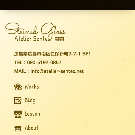
S
G
tained
lass
Atelier Sentez
広島県広島市南区仁保新町2-7-1 BF1
TEL：090-5192-0857
MAIL：info@atelier-sentez.net
Works
Blog
Lesson
About