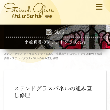
S
G
tained
lass
Atelier Sentez
BLOG
小越真弓のステンドグラスdays
ステンドグラス アトリエ ソンテ
>
BLOG - 小越真弓のステンドグラスdays
>
修理・
調整
>
ステンドグラスパネルの組み直し修理
ステンドグラスパネルの組み直
し修理