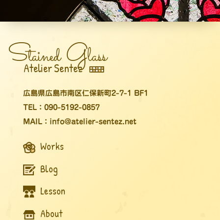
S
G
tained
lass
Atelier Sentez
広島県広島市南区仁保新町2-7-1 BF1
TEL：090-5192-0857
MAIL：info@atelier-sentez.net
Works
Blog
Lesson
About