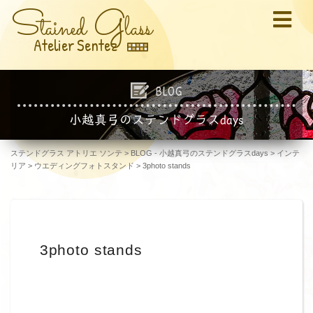
S
G
tained
lass
Atelier Sentez
BLOG
小越真弓のステンドグラスdays
ステンドグラス アトリエ ソンテ
>
BLOG - 小越真弓のステンドグラスdays
>
インテ
リア
>
ウエディングフォトスタンド
>
3photo stands
3photo stands