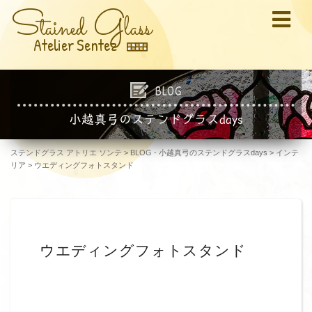
S
G
tained
lass
Atelier Sentez
BLOG
小越真弓のステンドグラスdays
ステンドグラス アトリエ ソンテ
>
BLOG - 小越真弓のステンドグラスdays
>
インテ
リア
>
ウエディングフォトスタンド
ウエディングフォトスタンド