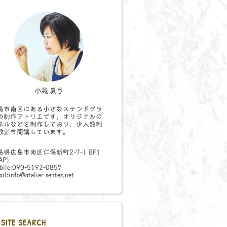
小越 真弓
島市南区にある小さなステンドグラ
の制作アトリエです。オリジナルの
ネルなどを制作しており、少人数制
教室も開講しています。
島県広島市南区仁保新町2-7-1 BF1
AP
)
bile:090-5192-0857
il:info@atelier-sentez.net
SITE SEARCH