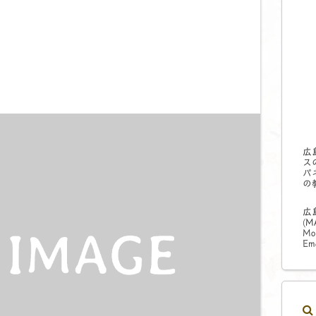
広
ス
パ
の
広
(
M
Mo
Ema