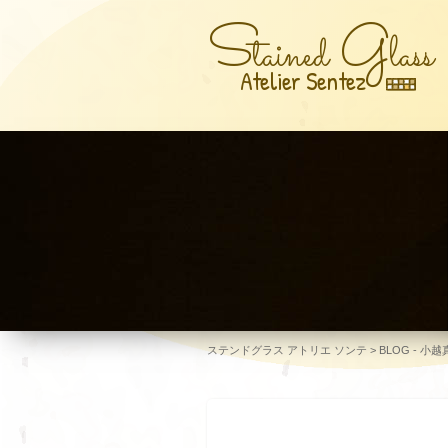
S
G
tained
lass
Atelier Sentez
ステンドグラス アトリエ ソンテ
>
BLOG - 小