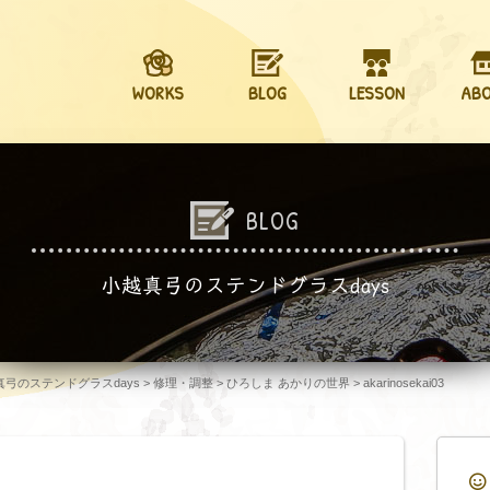
WORKS
BLOG
LESSON
AB
BLOG
小越真弓のステンドグラスdays
越真弓のステンドグラスdays
>
修理・調整
>
ひろしま あかりの世界
>
akarinosekai03