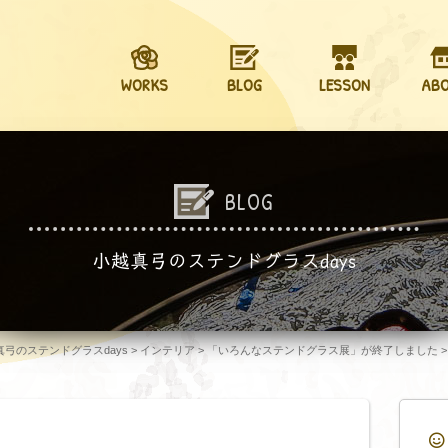
WORKS
BLOG
LESSON
AB
BLOG
小越真弓のステンドグラスdays
越真弓のステンドグラスdays
>
インテリア
>
「いろんなステンドグラス展」が終了しました