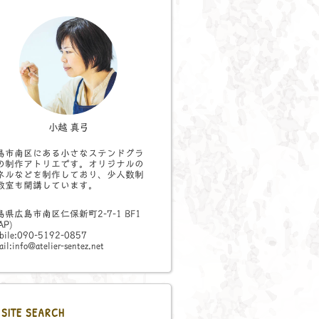
小越 真弓
島市南区にある小さなステンドグラ
の制作アトリエです。オリジナルの
ネルなどを制作しており、少人数制
教室も開講しています。
島県広島市南区仁保新町2-7-1 BF1
AP
)
bile:090-5192-0857
il:info@atelier-sentez.net
SITE SEARCH