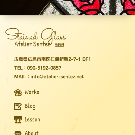
S
G
tained
lass
Atelier Sentez
広島県広島市南区仁保新町2-7-1 BF1
TEL：090-5192-0857
MAIL：info@atelier-sentez.net
Works
Blog
Lesson
About