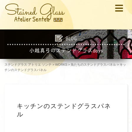
S
G
tained
lass
Atelier Sentez
BLOG
小越真弓のステンドグラスdays
ステンドグラス アトリエ ソンテ
>
WORKS
>
魚たちのステンドグラスパネル
>
キッ
チンのステンドグラスパネル
キッチンのステンドグラスパネ
ル