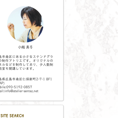
小越 真弓
島市南区にある小さなステンドグラ
の制作アトリエです。オリジナルの
ネルなどを制作しており、少人数制
教室も開講しています。
島県広島市南区仁保新町2-7-1 BF1
AP
)
bile:090-5192-0857
il:info@atelier-sentez.net
SITE SEARCH