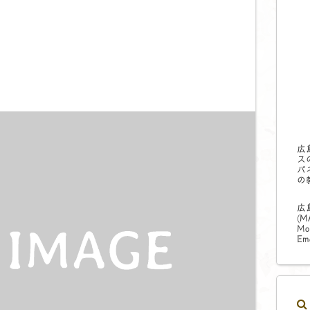
広
ス
パ
の
広
(
M
Mo
Ema