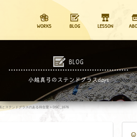
WORKS
BLOG
LESSON
AB
BLOG
小越真弓のステンドグラスdays
画とステンドグラスのある待合室
>
DSC_1676