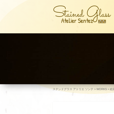
S
G
tained
lass
Atelier Sentez
ステンドグラス アトリエ ソンテ
>
WORKS
>
絵