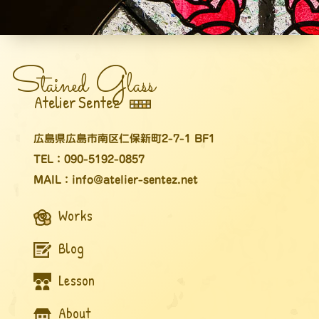
S
G
tained
lass
Atelier Sentez
広島県広島市南区仁保新町2-7-1 BF1
TEL：090-5192-0857
MAIL：info@atelier-sentez.net
Works
Blog
Lesson
About