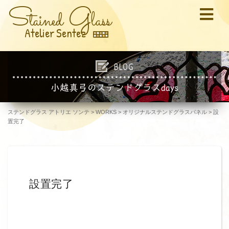
S
G
tained
lass
Atelier Sentez
BLOG
小越真弓のステンドグラスdays
ステンドグラス アトリエ ソンテ
>
WORKS
>
オリジナルステンドグラスパネル
>
設
置完了
設置完了