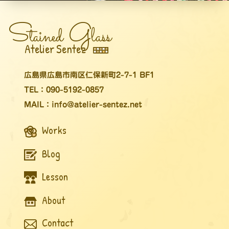
S
G
tained
lass
Atelier Sentez
広島県広島市南区仁保新町2-7-1 BF1
TEL：090-5192-0857
MAIL：info@atelier-sentez.net
Works
Blog
Lesson
About
Contact