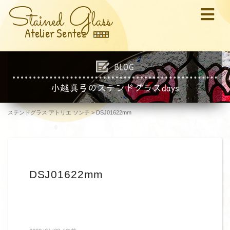
S
G
tained
lass
Atelier Sentez
BLOG
小越真弓のステンドグラスdays
ステンドグラス アトリエ ソンテ
>
DSJ01622mm
DSJ01622mm