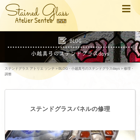
S
G
tained
lass
Atelier Sentez
BLOG
小越真弓のステンドグラスdays
ステンドグラス アトリエ ソンテ
>
BLOG - 小越真弓のステンドグラスdays
>
修理・
調整
ステンドグラスパネルの修理