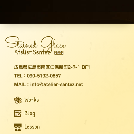
S
G
tained
lass
Atelier Sentez
広島県広島市南区仁保新町2-7-1 BF1
TEL：090-5192-0857
MAIL：info@atelier-sentez.net
Works
Blog
Lesson