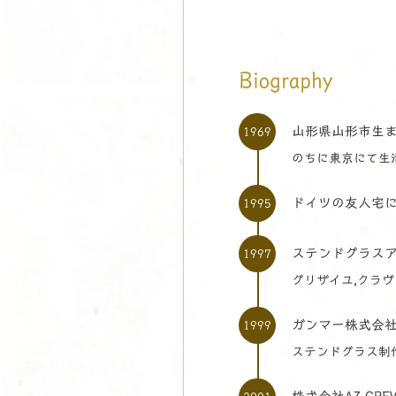
Biography
山形県山形市生
1969
のちに東京にて生
ドイツの友人宅
1995
ステンドグラス
1997
グリザイユ,クラ
ガンマー株式会
1999
ステンドグラス制