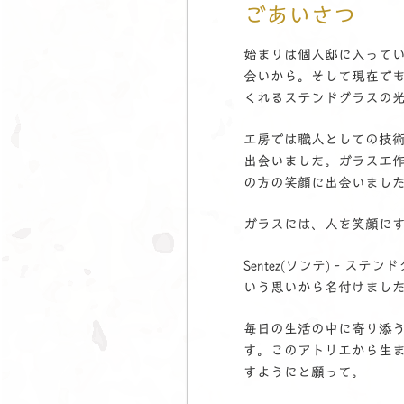
ごあいさつ
始まりは個人邸に入って
会いから。そして現在で
くれるステンドグラスの
工房では職人としての技
出会いました。ガラス工
の方の笑顔に出会いまし
ガラスには、人を笑顔に
Sentez(ソンテ) - 
いう思いから名付けまし
毎日の生活の中に寄り添
す。このアトリエから生
すようにと願って。