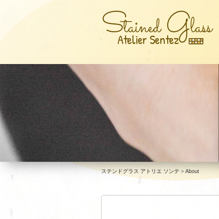
S
G
tained
lass
Atelier Sentez
ステンドグラス アトリエ ソンテ
>
About