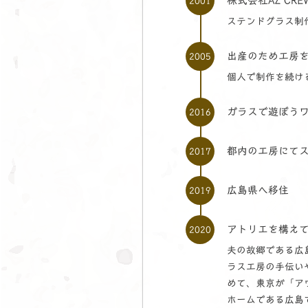
株式会社AZ CR
2001
ステンドグラス制
出産のため工房
2005
個人で制作を続け
ガラスで遊ぼう
2016
都内の工房にて
2017
広島県へ移住
2019
アトリエを構え
2020
夫の故郷である広
ラス工房の手伝い
めて、東京が「ア
ホームである広島