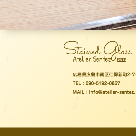
S
G
tained
lass
Atelier Sentez
広島県広島市南区仁保新町2-7-1
TEL：090-5192-0857
MAIL：info@atelier-sentez.