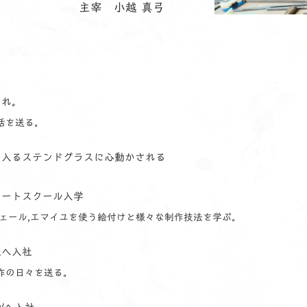
主宰 小越 真弓
まれ。
活を送る。
に入るステンドグラスに心動かされる
アートスクール入学
ヴェール,エマイユを使う絵付けと様々な制作技法を学ぶ。
社へ入社
作の日々を送る。